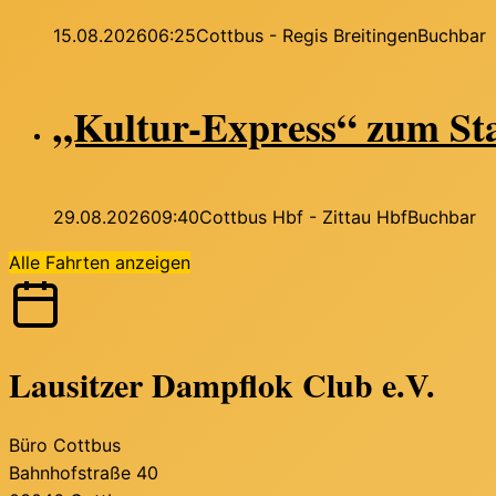
15.08.2026
06:25
Cottbus - Regis Breitingen
Buchbar
„Kultur-Express“ zum Sta
29.08.2026
09:40
Cottbus Hbf - Zittau Hbf
Buchbar
Alle Fahrten anzeigen
Lausitzer Dampflok Club e.V.
Büro Cottbus
Bahnhofstraße 40