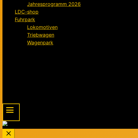
Jahresprogramm 2026
LDC-shop
Fuhrpark
Lokomotiven
Triebwagen
Wagenpark
Förderverein
Informationen für Mitglieder
Der Förderverein – ein Kurz-Exposé
Mitgliedsantrag für den Förderverein FELD
Beitragsordnung
Spendenaufruf
Menu