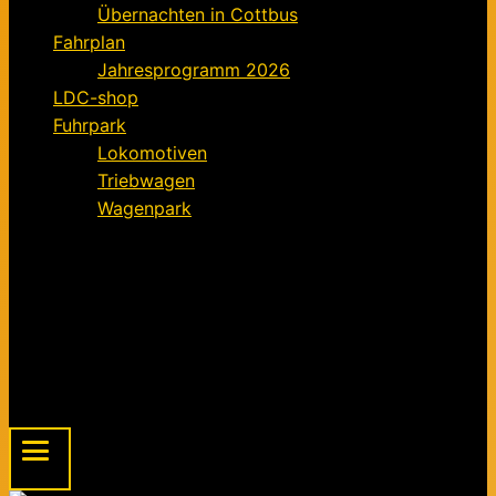
Übernachten in Cottbus
Fahrplan
Jahresprogramm 2026
LDC-shop
Fuhrpark
Lokomotiven
Triebwagen
Wagenpark
Förderverein
Informationen für Mitglieder
Der Förderverein – ein Kurz-Exposé
Mitgliedsantrag für den Förderverein FELD
Beitragsordnung
Spendenaufruf
Menu