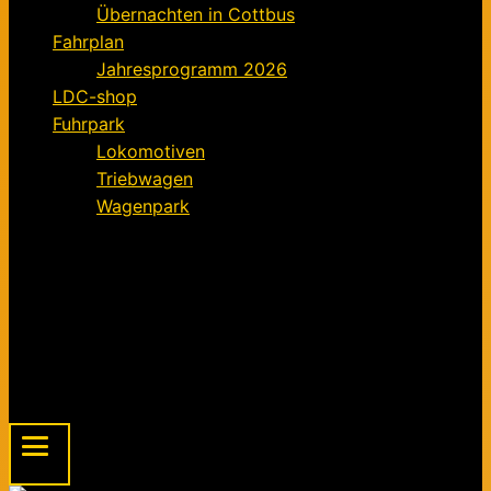
Übernachten in Cottbus
Fahrplan
Jahresprogramm 2026
LDC-shop
Fuhrpark
Lokomotiven
Triebwagen
Wagenpark
Förderverein
Informationen für Mitglieder
Der Förderverein – ein Kurz-Exposé
Mitgliedsantrag für den Förderverein FELD
Beitragsordnung
Spendenaufruf
Menu