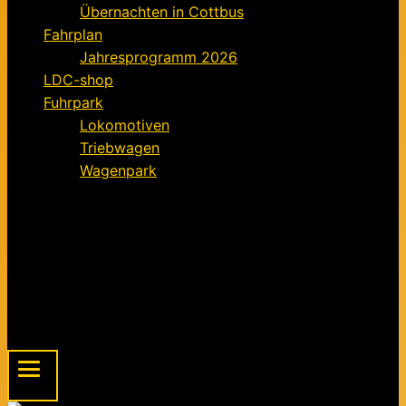
Übernachten in Cottbus
Fahrplan
Jahresprogramm 2026
LDC-shop
Fuhrpark
Lokomotiven
Triebwagen
Wagenpark
Förderverein
Informationen für Mitglieder
Der Förderverein – ein Kurz-Exposé
Mitgliedsantrag für den Förderverein FELD
Beitragsordnung
Spendenaufruf
Menu