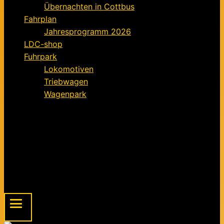
Übernachten in Cottbus
Fahrplan
Jahresprogramm 2026
LDC-shop
Fuhrpark
Lokomotiven
Triebwagen
Wagenpark
Förderverein
Informationen für Mitglieder
Der Förderverein – ein Kurz-Exposé
Mitgliedsantrag für den Förderverein FELD
Beitragsordnung
Spendenaufruf
Menu