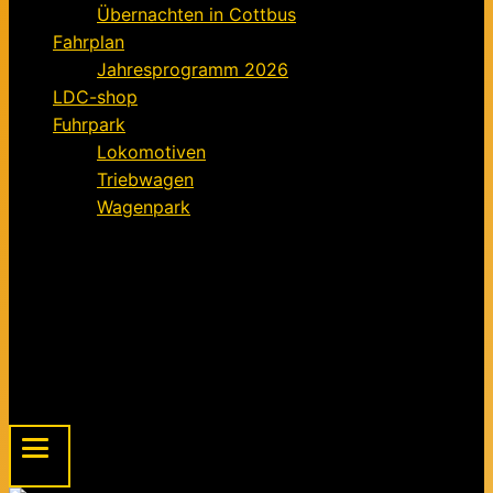
Übernachten in Cottbus
Fahrplan
Jahresprogramm 2026
LDC-shop
Fuhrpark
Lokomotiven
Triebwagen
Wagenpark
Förderverein
Informationen für Mitglieder
Der Förderverein – ein Kurz-Exposé
Mitgliedsantrag für den Förderverein FELD
Beitragsordnung
Spendenaufruf
Menu