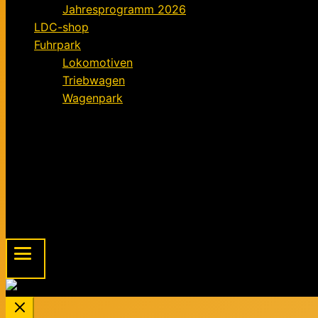
Jahresprogramm 2026
LDC-shop
Fuhrpark
Lokomotiven
Triebwagen
Wagenpark
Förderverein
Informationen für Mitglieder
Der Förderverein – ein Kurz-Exposé
Mitgliedsantrag für den Förderverein FELD
Beitragsordnung
Spendenaufruf
Menu