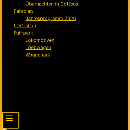
Übernachten in Cottbus
Fahrplan
Jahresprogramm 2026
LDC-shop
Fuhrpark
Lokomotiven
Triebwagen
Wagenpark
Förderverein
Informationen für Mitglieder
Der Förderverein – ein Kurz-Exposé
Mitgliedsantrag für den Förderverein FELD
Beitragsordnung
Spendenaufruf
Menu